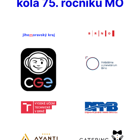
kola 75. ročníku MO